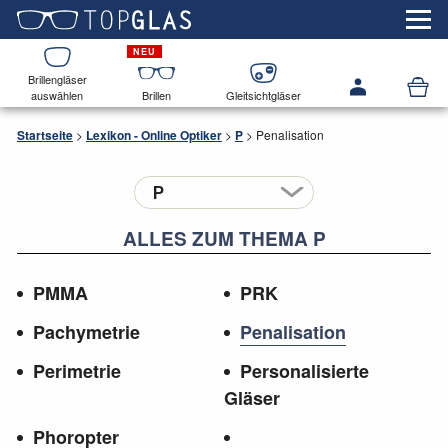
Brillengläser
auswählen
Brillen
Gleitsichtgläser
Startseite
>
Lexikon - Online Optiker
>
P
>
Penalisation
ALLES ZUM THEMA P
PMMA
PRK
Pachymetrie
Penalisation
Perimetrie
Personalisierte
Gläser
Phoropter