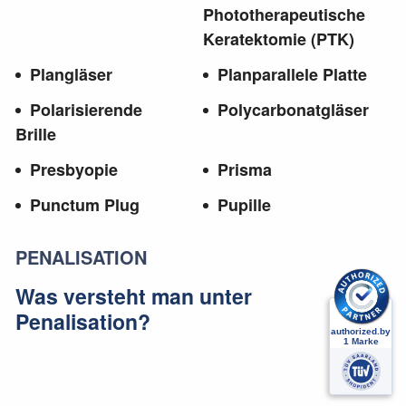
Phototherapeutische
Keratektomie (PTK)
Plangläser
Planparallele Platte
Polarisierende
Polycarbonatgläser
Brille
Presbyopie
Prisma
Punctum Plug
Pupille
PENALISATION
Was versteht man unter
Penalisation?
Unter Penalisation versteht man die
medikamentöse und optische Behandlung des