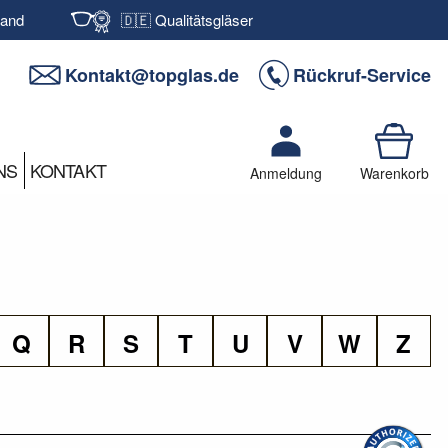
sand
🇩🇪 Qualitätsgläser
Kontakt@topglas.de
Rückruf-Service
NS
KONTAKT
Anmeldung
Warenkorb
Q
R
S
T
U
V
W
Z