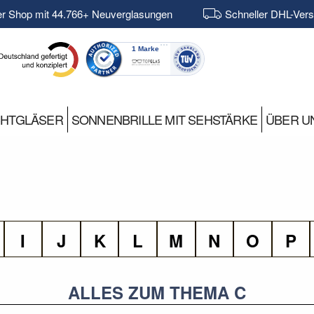
er Shop mit 44.766+ Neuverglasungen
Schneller DHL-Ver
CHTGLÄSER
SONNENBRILLE MIT SEHSTÄRKE
ÜBER U
I
J
K
L
M
N
O
P
ALLES ZUM THEMA C