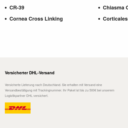
CR-39
Chiasma 
Cornea Cross Linking
Corticales
Versicherter DHL-Versand
Versicherte Lieferung nach Deutschland. Sie erhalten mit Versand eine
Versandbestätigung mit Trackingnummer. Ihr Paket ist bis zu 500€ bei unserem
Logistikpartner DHL versichert.