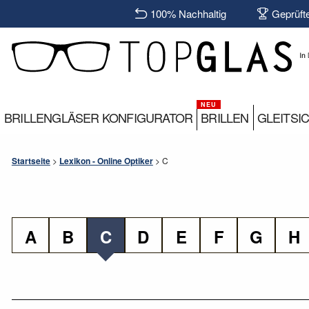
100% Nachhaltig
Geprüft
BRILLENGLÄSER KONFIGURATOR
BRILLEN
GLEITSI
Startseite
>
Lexikon - Online Optiker
>
C
A
B
C
D
E
F
G
H