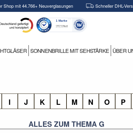
er Shop mit 44.766+ Neuverglasungen
Schneller DHL-Ver
CHTGLÄSER
SONNENBRILLE MIT SEHSTÄRKE
ÜBER U
I
J
K
L
M
N
O
P
ALLES ZUM THEMA G