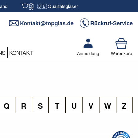
sand
🇩🇪 Qualitätsgläser
Kontakt@topglas.de
Rückruf-Service
NS
KONTAKT
Anmeldung
Warenkorb
Q
R
S
T
U
V
W
Z