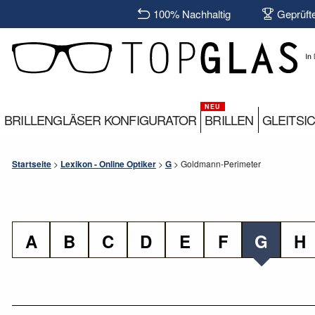
100% Nachhaltig
Geprüft
BRILLENGLÄSER KONFIGURATOR
BRILLEN
GLEITSI
Startseite
>
Lexikon - Online Optiker
>
G
>
Goldmann-Perimeter
A
B
C
D
E
F
G
H