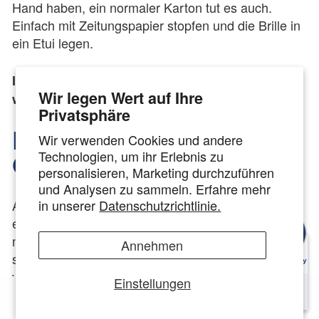
Hand haben, ein normaler Karton tut es auch.
Einfach mit Zeitungspapier stopfen und die Brille in
ein Etui legen.
Ihre Brille ist uns wichtig! Deswegen versichern
Wir legen Wert auf Ihre
wir jede Sendung bei der DHL bis zu €500.
Privatsphäre
BESTELLUNGEN AUS
Wir verwenden Cookies und andere
Technologien, um ihr Erlebnis zu
ÖSTERREICH
personalisieren, Marketing durchzuführen
und Analysen zu sammeln. Erfahre mehr
Auch Kunden aus Österreich beliefern wir gerne ab
in unserer
Datenschutzrichtlinie.
einen Warenkorb von 50€ kostenlos. Hierbei muss
nur die Einsendung der Brille durch den Kunden
Annehmen
selber organisiert werden. Die Rücksendung wird
von uns organisiert und bezahlt.
Einstellungen
Bitte senden Sie die Brille an folgende Adresse: