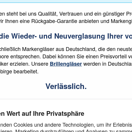
steht bei uns Qualität, Vertrauen und ein günstiger Pre
il wir Ihnen eine Rückgabe-Garantie anbieten und Marken
r die Wieder- und Neuverglasung Ihrer v
chließlich Markengläser aus Deutschland, die den neust
bore entsprechen. Dabei können Sie einen Preisvorteil 
ker erzielen. Unsere
werden in Deutschlan
Brillengläser
birge bearbeitet.
Verlässlich.
en Wert auf Ihre Privatsphäre
Brille sollten Brillengläser der höchsten Qualität eingeb
ansparenten Preis. Egal wo und wann – mit TOPGLAS.d
nden Cookies und andere Technologien, um ihr Erlebnis
 Neuverglasung Ihrer Brille vertrauen."
sieren, Marketing durchzuführen und Analysen zu samme