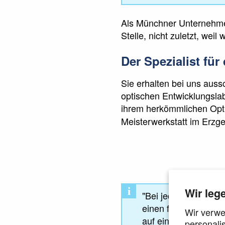
Als Münchner Unternehmen 
Stelle, nicht zuletzt, we
Der Spezialist fü
Sie erhalten bei uns auss
optischen Entwicklungsla
ihrem herkömmlichen Opti
Meisterwerkstatt im Erzge
i
Wir leg
"Bei jeder einzelnen 
einen fairen und tr
Wir verwe
auf eine verlässliche
personali