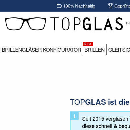
100% Nachhaltig
Geprüft
BRILLENGLÄSER KONFIGURATOR
BRILLEN
GLEITSI
TOP
GLAS
ist die
i
Seit 2015 verglasen 
diese schnell & beq