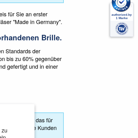
is für Sie an erster
gläser "Made in Germany".
orhandenen Brille
.
en Standards der
von bis zu 60% gegenüber
d gefertigt und in einer
aut werden und das für
e können unsere Kunden
 zu
ln.