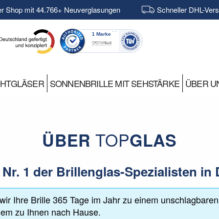
er Shop mit 44.766+ Neuverglasungen
Schneller DHL-Ver
CHTGLÄSER
SONNENBRILLE MIT SEHSTÄRKE
ÜBER U
TOP
ÜBER
GLAS
 Nr. 1 der Brillenglas-Spezialisten i
wir Ihre Brille 365 Tage im Jahr zu einem unschlagbare
uem zu Ihnen nach Hause.