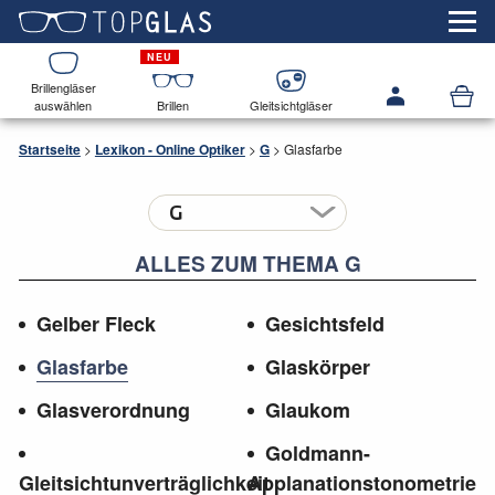
Brillengläser
auswählen
Brillen
Gleitsichtgläser
Startseite
>
Lexikon - Online Optiker
>
G
>
Glasfarbe
ALLES ZUM THEMA G
Gelber Fleck
Gesichtsfeld
Glasfarbe
Glaskörper
Glasverordnung
Glaukom
Goldmann-
Gleitsichtunverträglichkeit
Applanationstonometrie