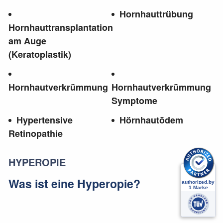
Hornhauttrübung
Hornhauttransplantation
am Auge
(Keratoplastik)
Hornhautverkrümmung
Hornhautverkrümmung
Symptome
Hypertensive
Hörnhautödem
Retinopathie
HYPEROPIE
Was ist eine Hyperopie?
Unter einer
(griech. hyper = über ) ist
Hyperopie
die Übersichtigkeit, oder die
zu
Weitsichtigkeit