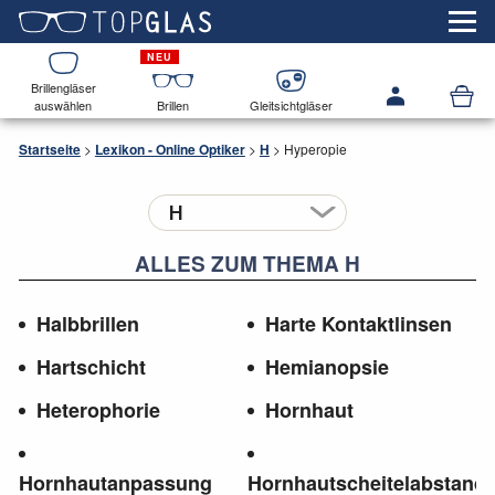
Brillengläser
auswählen
Brillen
Gleitsichtgläser
Startseite
>
Lexikon - Online Optiker
>
H
>
Hyperopie
ALLES ZUM THEMA H
Halbbrillen
Harte Kontaktlinsen
Hartschicht
Hemianopsie
Heterophorie
Hornhaut
Hornhautanpassung
Hornhautscheitelabstand