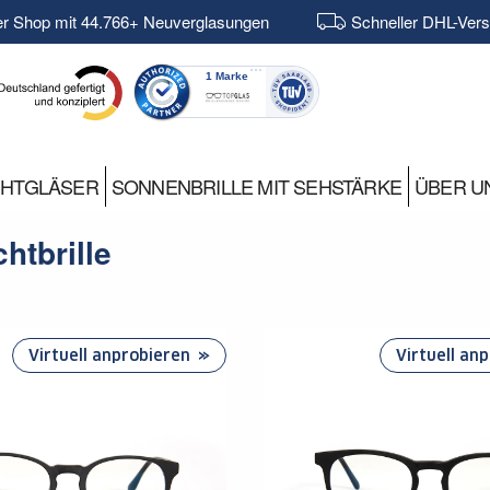
er Shop mit 44.766+ Neuverglasungen
Schneller DHL-Ver
CHTGLÄSER
SONNENBRILLE MIT SEHSTÄRKE
ÜBER U
chtbrille
Virtuell anprobieren
Virtuell an