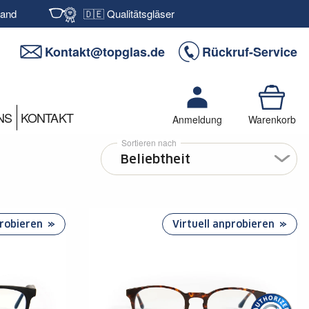
sand
🇩🇪 Qualitätsgläser
Kontakt@topglas.de
Rückruf-Service
NS
KONTAKT
Anmeldung
Warenkorb
Sortieren nach
probieren
Virtuell anprobieren