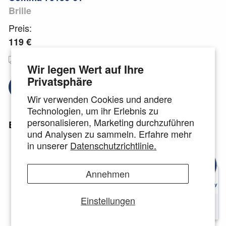
Brille
Preis:
119 €
Kostenloser
Deutsche Markengläser
Versand
🇩🇪
Wir legen Wert auf Ihre
Privatsphäre
Brillengläser auswählen
Wir verwenden Cookies und andere
Technologien, um ihr Erlebnis zu
personalisieren, Marketing durchzuführen
Einzelheiten:
und Analysen zu sammeln. Erfahre mehr
in unserer
Datenschutzrichtlinie.
Rahmengröße: 55-16
-140
Passform: Damen
Annehmen
Material: Stainless Steel
Form:Eckig
Einstellungen
Geeignet für alle Arten von Gläsern
inkl.
Etui und Mikrofaserreinigungstuch