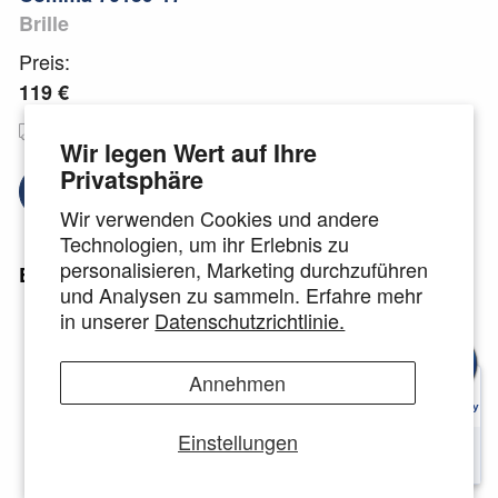
Brille
Preis:
119 €
Kostenloser
Deutsche Markengläser
Versand
🇩🇪
Wir legen Wert auf Ihre
Privatsphäre
Brillengläser auswählen
Wir verwenden Cookies und andere
Technologien, um ihr Erlebnis zu
personalisieren, Marketing durchzuführen
Einzelheiten:
und Analysen zu sammeln. Erfahre mehr
in unserer
Datenschutzrichtlinie.
Rahmengröße: 52-18
-140
Passform: Damen
Annehmen
Material: Stainless Steel
Form:Eckig
Einstellungen
Geeignet für alle Arten von Gläsern
inkl.
Etui und Mikrofaserreinigungstuch