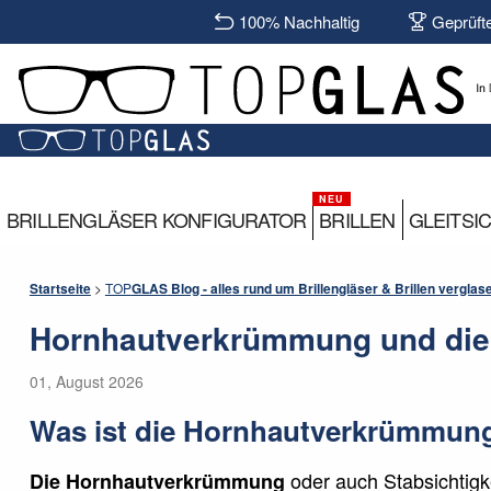
100% Nachhaltig
Geprüft
BRILLENGLÄSER KONFIGURATOR
BRILLEN
GLEITSI
Startseite
>
TOP
GLAS
Blog - alles rund um Brillengläser & Brillen verglas
Hornhautverkrümmung und die
01, August 2026
Was ist die Hornhautverkrümmun
oder auch Stabsichtigk
Die Hornhautverkrümmung