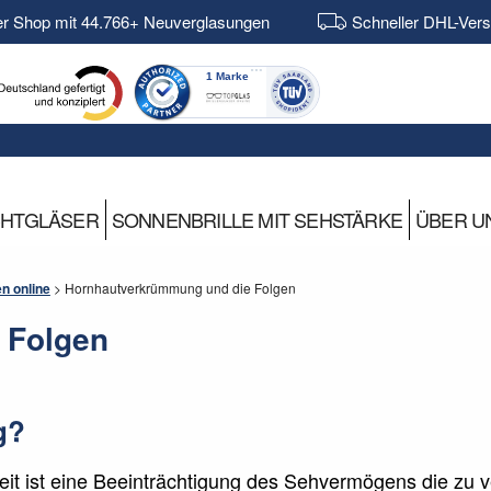
er Shop mit 44.766+ Neuverglasungen
Schneller DHL-Ver
CHTGLÄSER
SONNENBRILLE MIT SEHSTÄRKE
ÜBER U
en online
>
Hornhautverkrümmung und die Folgen
 Folgen
g?
eit ist eine Beeinträchtigung des Sehvermögens die zu v