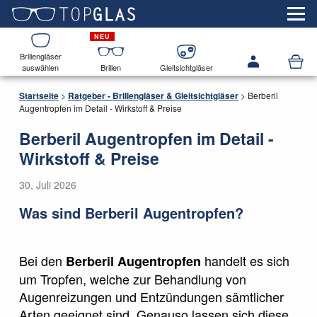
Brillengläser
auswählen
Brillen
Gleitsichtgläser
Startseite
>
Ratgeber - Brillengläser & Gleitsichtgläser
>
Berberil
Augentropfen im Detail - Wirkstoff & Preise
Berberil Augentropfen im Detail -
Wirkstoff & Preise
30, Juli 2026
Was sind Berberil Augentropfen?
Bei den
handelt es sich
Berberil Augentropfen
um Tropfen, welche zur Behandlung von
Augenreizungen und Entzündungen sämtlicher
Arten geeignet sind. Genauso lassen sich diese