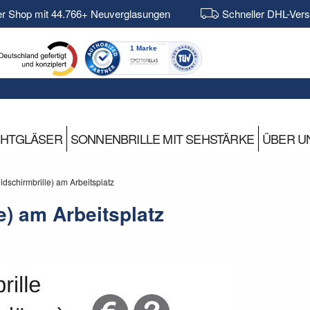
er Shop mit 44.766+ Neuverglasungen
Schneller DHL-Ver
CHTGLÄSER
SONNENBRILLE MIT SEHSTÄRKE
ÜBER U
ldschirmbrille) am Arbeitsplatz
e) am Arbeitsplatz