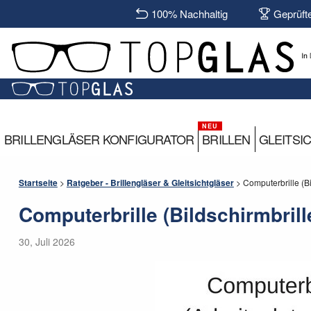
100% Nachhaltig
Geprüft
BRILLENGLÄSER KONFIGURATOR
BRILLEN
GLEITSI
Startseite
>
Ratgeber - Brillengläser & Gleitsichtgläser
>
Computerbrille (Bi
Computerbrille (Bildschirmbrill
30, Juli 2026