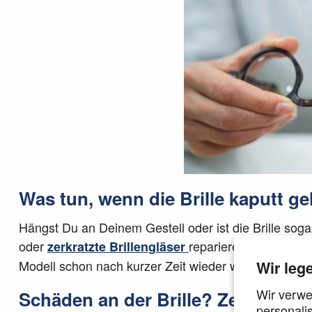
Was tun, wenn die Brille kaputt ge
Hängst Du an Deinem Gestell oder ist die Brille soga
oder
reparieren ist da die
zerkratzte Brillengläser
Modell schon nach kurzer Zeit wieder wie gewohnt 
Wir leg
Wir verwe
Schäden an der Brille? Zerkratzte 
personali