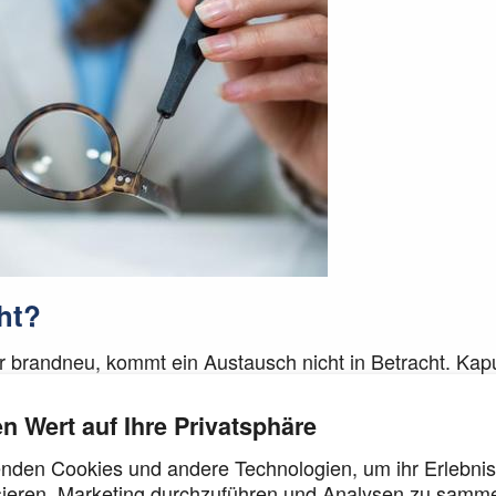
ht?
r brandneu, kommt ein Austausch nicht in Betracht. Kapu
 richtige Lösung. Mit neuen Gläsern von TOP
kannst
GLAS
verwenden.
en Wert auf Ihre Privatsphäre
nden Cookies und andere Technologien, um ihr Erlebnis
TOP
Brille reparieren mit
GLAS
sieren, Marketing durchzuführen und Analysen zu samme