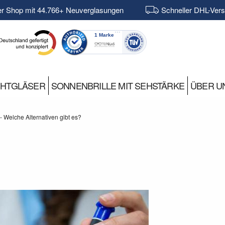
er Shop mit 44.766+ Neuverglasungen
Schneller DHL-Ver
CHTGLÄSER
SONNENBRILLE MIT SEHSTÄRKE
ÜBER U
 - Welche Alternativen gibt es?