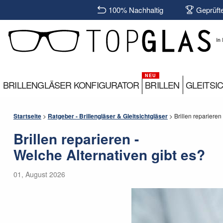
100% Nachhaltig
Geprüft
BRILLENGLÄSER KONFIGURATOR
BRILLEN
GLEITSI
Startseite
>
Ratgeber - Brillengläser & Gleitsichtgläser
>
Brillen reparieren
Brillen reparieren -
Welche Alternativen gibt es?
01, August 2026