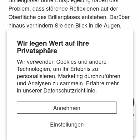
Problem, dass störende Reflexionen auf der
Oberfläche des Brillenglases entstehen. Darüber
hinaus verhindern Sie den Blick in die Augen,
was für den Partner gegenüber einem
unangenehm sein kann - anders, bei
Wir legen Wert auf Ihre
Privatsphäre
verspiegelten Brillengläsern mit Tönung - hier ist
es vom Träger gewollt, dass der andere nicht die
Wir verwenden Cookies und andere
Augen sehen soll.
Technologien, um ihr Erlebnis zu
personalisieren, Marketing durchzuführen
Die Vorteile der Entspiegelung:
und Analysen zu sammeln. Erfahre mehr
in unserer
Datenschutzrichtlinie.
keine Reflexe und Spiegelungen in den
Brillengläsern
Annehmen
höchste Schärfe durch zusätzliche Filter
Einstellungen
durch die zusätzliche Schicht auf dem
Brillenglas ist eine einfachere Reinigung mit