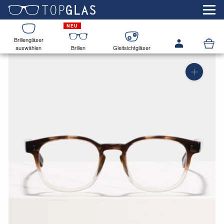
Brillengläser
auswählen
Brillen
Gleitsichtgläser