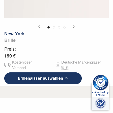
New York
Brille
Preis:
199 €
Kostenloser
Deutsche Markengläser
Versand
🇩🇪
Brillengläser auswählen
Versicherter DHL-Versand
Versicherte Lieferung nach Deutschland. Sie erhalten mit Versand eine