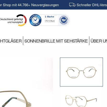
er Shop mit 44.766+ Neuverglasungen
Schneller DHL-Ver
CHTGLÄSER
SONNENBRILLE MIT SEHSTÄRKE
ÜBER U