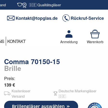
sand
🇩🇪 Qualitätsgläser
Kontakt@topglas.de
Rückruf-Service
NS
KONTAKT
Anmeldung
Warenkorb
Comma 70150-15
Brille
Preis:
139 €
Kostenloser
Deutsche Markengläser
Versand
🇩🇪
Brillengläser auswählen