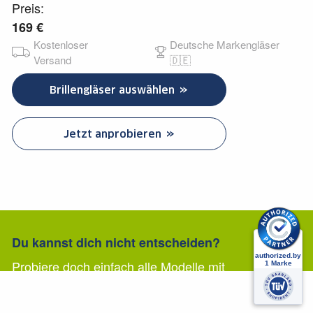
Preis:
169 €
Kostenloser
Deutsche Markengläser
Versand
🇩🇪
Brillengläser auswählen
Jetzt anprobieren
Du kannst dich nicht entscheiden?
Probiere doch einfach alle Modelle mit
unserer virtuellen Anprobe