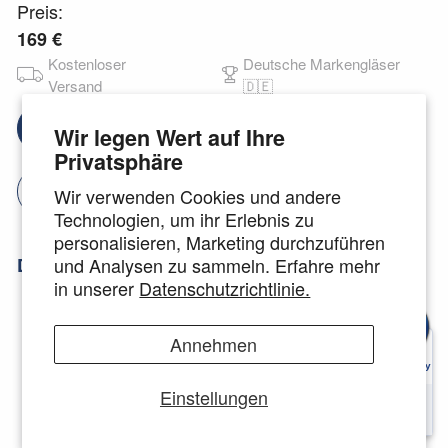
Preis:
169 €
Kostenloser
Deutsche Markengläser
Versand
🇩🇪
Brillengläser auswählen
Wir legen Wert auf Ihre
Privatsphäre
Jetzt anprobieren
Wir verwenden Cookies und andere
Technologien, um ihr Erlebnis zu
personalisieren, Marketing durchzuführen
Details zur Swiss Eye Freeride:
und Analysen zu sammeln. Erfahre mehr
in unserer
Datenschutzrichtlinie.
Rahmengröße: 65-17-134
Kurve der Gläser: 8
Annehmen
gummierte/r Nasenbereich und Bügelenden
splitterfreies Fassungsmaterial TR90,
Einstellungen
Polycarbonatscheiben Farbe Bügel: schwarz/
grau