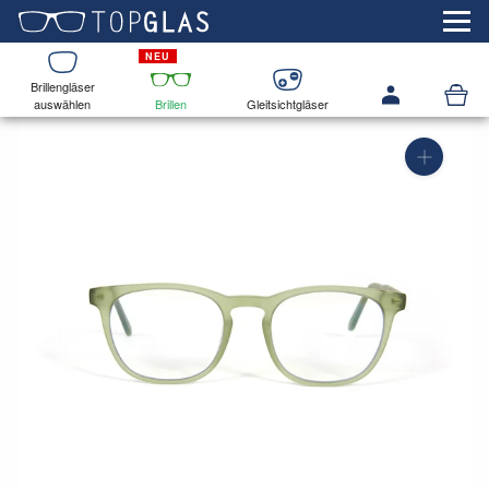
Brillengläser
auswählen
Brillen
Gleitsichtgläser