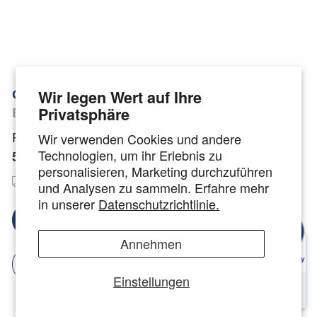
Green
Wir legen Wert auf Ihre
Privatsphäre
Brille
Preis:
Wir verwenden Cookies und andere
Technologien, um ihr Erlebnis zu
59 €
personalisieren, Marketing durchzuführen
Kostenloser
Deutsche Markengläser
und Analysen zu sammeln. Erfahre mehr
Versand
🇩🇪
in unserer
Datenschutzrichtlinie.
Brillengläser auswählen
Annehmen
Jetzt anprobieren
Einstellungen