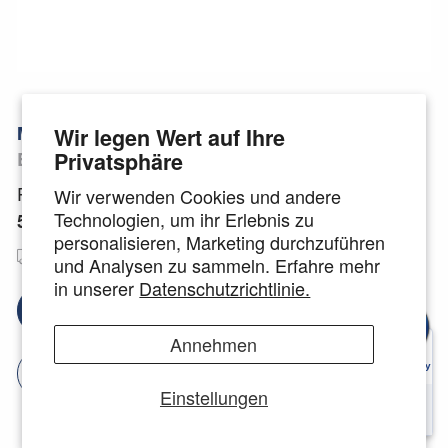
Matt Black
Wir legen Wert auf Ihre
Privatsphäre
Brille
Preis:
Wir verwenden Cookies und andere
Technologien, um ihr Erlebnis zu
59 €
personalisieren, Marketing durchzuführen
Kostenloser
Deutsche Markengläser
und Analysen zu sammeln. Erfahre mehr
Versand
🇩🇪
in unserer
Datenschutzrichtlinie.
Brillengläser auswählen
Annehmen
Jetzt anprobieren
Einstellungen