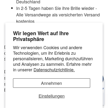
Deutschland
In 2-5 Tagen haben Sie ihre Brille wieder -
Alle Versandwege als versicherten Versand
kostenlos
Mehr als 10.000+ Verglasungen von Brillen
Wir legen Wert auf Ihre
pro Jahr
Privatsphäre
Die Brillengläser Ihrer Vasuma Brille, Sonnenbrille
Wir verwenden Cookies und andere
Technologien, um ihr Erlebnis zu
oder Gleitsichtbrille sind zerkratzt oder Ihre
personalisieren, Marketing durchzuführen
Sehstärke hat sich verändert?
und Analysen zu sammeln. Erfahre mehr
in unserer
Datenschutzrichtlinie.
Das innovative Optiker-Konzept von
TOP
hat
GLAS
sich auf die Neuverglasung von Brillen aller Art
Annehmen
spezialisiert. Wir verglasen gebrauchte und neue
Brillen seit 2015. Durch unsere Spezialisierung auf
Einstellungen
neue Brillengläser, sind wir in Deutschland der
Marktführer für Neuverglasungen jeglicher Art.