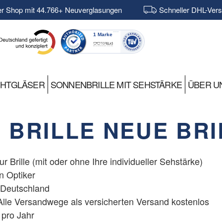
er Shop mit 44.766+ Neuverglasungen
Schneller DHL-Ver
CHTGLÄSER
SONNENBRILLE MIT SEHSTÄRKE
ÜBER U
 BRILLE NEUE BR
r Brille (mit oder ohne Ihre individueller Sehstärke)
 Optiker
n Deutschland
- Alle Versandwege als versicherten Versand kostenlos
 pro Jahr