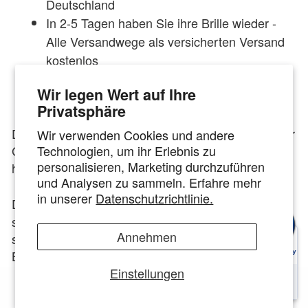
Deutschland
In 2-5 Tagen haben Sie ihre Brille wieder -
Alle Versandwege als versicherten Versand
kostenlos
Mehr als 10.000+ Verglasungen von Brillen
Wir legen Wert auf Ihre
pro Jahr
Privatsphäre
Die Brillengläser Ihrer Pixel Brille, Sonnenbrille oder
Wir verwenden Cookies und andere
Technologien, um ihr Erlebnis zu
Gleitsichtbrille sind zerkratzt oder Ihre Sehstärke
personalisieren, Marketing durchzuführen
hat sich verändert?
und Analysen zu sammeln. Erfahre mehr
in unserer
Datenschutzrichtlinie.
Das innovative Optiker-Konzept von
TOP
hat
GLAS
sich auf die Neuverglasung von Brillen aller Art
Annehmen
spezialisiert. Wir verglasen gebrauchte und neue
Brillen seit 2015. Durch unsere Spezialisierung auf
Einstellungen
neue Brillengläser, sind wir in Deutschland der
Marktführer für Neuverglasungen jeglicher Art.