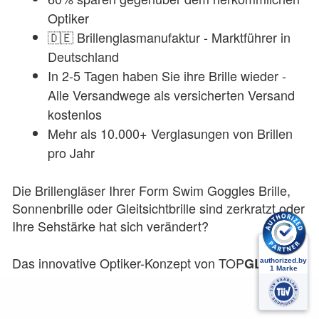
Optiker
🇩🇪 Brillenglasmanufaktur - Marktführer in
Deutschland
In 2-5 Tagen haben Sie ihre Brille wieder -
Alle Versandwege als versicherten Versand
kostenlos
Mehr als 10.000+ Verglasungen von Brillen
pro Jahr
Die Brillengläser Ihrer
Form Swim Goggles
Brille,
Sonnenbrille oder Gleitsichtbrille sind zerkratzt oder
Ihre Sehstärke hat sich verändert?
Das innovative Optiker-Konzept von
TOP
hat
GLAS
sich auf die Neuverglasung von Brillen aller Art
spezialisiert. Wir verglasen gebrauchte und neue
Brillen seit 2015. Durch unsere Spezialisierung auf