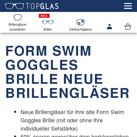
Brillengläser
auswählen
Brillen
Gleitsichtgläser
FORM SWIM
GOGGLES
BRILLE NEUE
BRILLENGLÄSER
Neue Brillengläser für Ihre alte
Form Swim
Goggles
Brille (mit oder ohne Ihre
individueller Sehstärke)
60% sparen gegenüber dem herkömmlichen