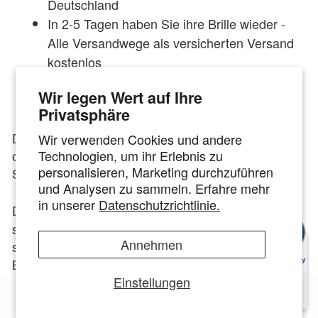
Deutschland
In 2-5 Tagen haben Sie ihre Brille wieder -
Alle Versandwege als versicherten Versand
kostenlos
Mehr als 10.000+ Verglasungen von Brillen
Wir legen Wert auf Ihre
pro Jahr
Privatsphäre
Die Brillengläser Ihrer Eyebobs Brille, Sonnenbrille
Wir verwenden Cookies und andere
Technologien, um ihr Erlebnis zu
oder Gleitsichtbrille sind zerkratzt oder Ihre
personalisieren, Marketing durchzuführen
Sehstärke hat sich verändert?
und Analysen zu sammeln. Erfahre mehr
in unserer
Datenschutzrichtlinie.
Das innovative Optiker-Konzept von
TOP
hat
GLAS
sich auf die Neuverglasung von Brillen aller Art
Annehmen
spezialisiert. Wir verglasen gebrauchte und neue
Brillen seit 2015. Durch unsere Spezialisierung auf
Einstellungen
neue Brillengläser, sind wir in Deutschland der
Marktführer für Neuverglasungen jeglicher Art.