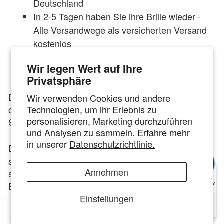
Deutschland
In 2-5 Tagen haben Sie ihre Brille wieder -
Alle Versandwege als versicherten Versand
kostenlos
Mehr als 10.000+ Verglasungen von Brillen
Wir legen Wert auf Ihre
pro Jahr
Privatsphäre
Die Brillengläser Ihrer
Akoni
Brille, Sonnenbrille
Wir verwenden Cookies und andere
Technologien, um ihr Erlebnis zu
oder Gleitsichtbrille sind zerkratzt oder Ihre
personalisieren, Marketing durchzuführen
Sehstärke hat sich verändert?
und Analysen zu sammeln. Erfahre mehr
in unserer
Datenschutzrichtlinie.
Das innovative Optiker-Konzept von
TOP
hat
GLAS
sich auf die Neuverglasung von Brillen aller Art
Annehmen
spezialisiert. Wir verglasen gebrauchte und neue
Brillen seit 2015. Durch unsere Spezialisierung auf
Einstellungen
neue Brillengläser, sind wir in Deutschland der
Marktführer für Neuverglasungen jeglicher Art.