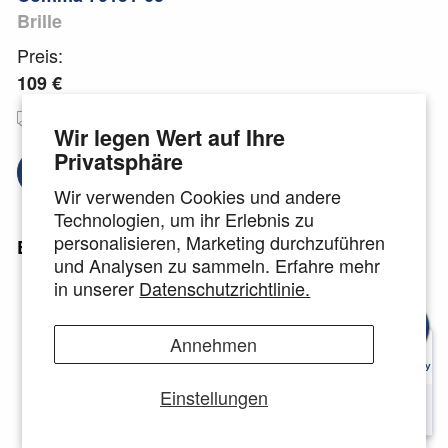
Brille
Preis:
109 €
Kostenloser
Deutsche Markengläser
Versand
🇩🇪
Wir legen Wert auf Ihre
Privatsphäre
Brillengläser auswählen
Wir verwenden Cookies und andere
Technologien, um ihr Erlebnis zu
personalisieren, Marketing durchzuführen
Einzelheiten:
und Analysen zu sammeln. Erfahre mehr
in unserer
Datenschutzrichtlinie.
Rahmengröße: 51-19-
140
Passform: Damen
Annehmen
Material: Acetat
Form:Quadratisch
Einstellungen
Geeignet für alle Arten von Gläsern
inkl.
Etui und Mikrofaserreinigungstuch